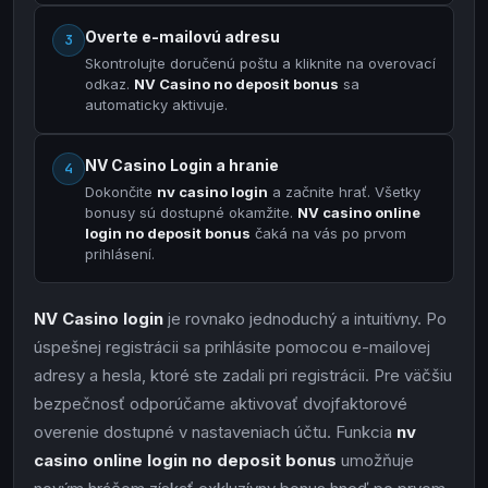
Overte e-mailovú adresu
3
Skontrolujte doručenú poštu a kliknite na overovací
odkaz.
NV Casino no deposit bonus
sa
automaticky aktivuje.
NV Casino Login a hranie
4
Dokončite
nv casino login
a začnite hrať. Všetky
bonusy sú dostupné okamžite.
NV casino online
login no deposit bonus
čaká na vás po prvom
prihlásení.
NV Casino login
je rovnako jednoduchý a intuitívny. Po
úspešnej registrácii sa prihlásite pomocou e-mailovej
adresy a hesla, ktoré ste zadali pri registrácii. Pre väčšiu
bezpečnosť odporúčame aktivovať dvojfaktorové
overenie dostupné v nastaveniach účtu. Funkcia
nv
casino online login no deposit bonus
umožňuje