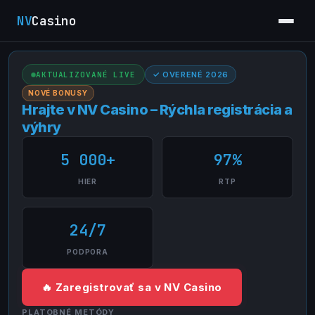
NV
Casino
AKTUALIZOVANÉ LIVE
✓ OVERENÉ 2026
NOVÉ BONUSY
Hrajte v NV Casino – Rýchla registrácia a
výhry
5 000+
97%
HIER
RTP
24/7
PODPORA
🔥 Zaregistrovať sa v NV Casino
PLATOBNÉ METÓDY