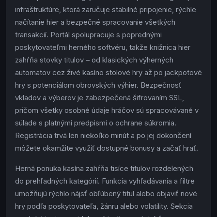
infraštruktúre, ktorá zaručuje stabilné pripojenie, rýchle
načítanie hier a bezpečné spracovanie všetkých
transakcií. Portál spolupracuje s poprednými
poskytovateľmi herného softvéru, takže knižnica hier
zahŕňa stovky titulov – od klasických výherných
automatov cez živé kasíno stolové hry až po jackpotové
hry s potenciálom obrovských výhier. Bezpečnosť
vkladov a výberov je zabezpečená šifrovaním SSL,
pričom všetky osobné údaje hráčov sú spracovávané v
súlade s platnými predpismi o ochrane súkromia.
Registrácia trvá len niekoľko minút a po jej dokončení
môžete okamžite využiť dostupné bonusy a začať hrať.
Herná ponuka kasína zahŕňa tisíce titulov rozdelených
do prehľadných kategórií. Funkcia vyhľadávania a filtre
umožňujú rýchlo nájsť obľúbený titul alebo objaviť nové
hry podľa poskytovateľa, žánru alebo volatility. Sekcia