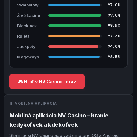
97.0%
Videosloty
99.0%
Živé kasíno
99.5%
Blackjack
97.3%
Ruleta
94.0%
Jackpoty
96.5%
Megaways
🎮 Hrať v NV Casino teraz
📱 MOBILNÁ APLIKÁCIA
Mobilná aplikácia NV Casino – hranie
kedykoľvek a kdekoľvek
Stiahnite si NV Casino app zadarmo pre iOS a Android