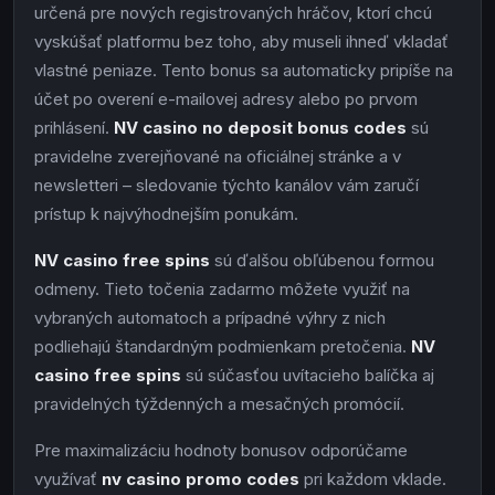
určená pre nových registrovaných hráčov, ktorí chcú
vyskúšať platformu bez toho, aby museli ihneď vkladať
vlastné peniaze. Tento bonus sa automaticky pripíše na
účet po overení e-mailovej adresy alebo po prvom
prihlásení.
NV casino no deposit bonus codes
sú
pravidelne zverejňované na oficiálnej stránke a v
newsletteri – sledovanie týchto kanálov vám zaručí
prístup k najvýhodnejším ponukám.
NV casino free spins
sú ďalšou obľúbenou formou
odmeny. Tieto točenia zadarmo môžete využiť na
vybraných automatoch a prípadné výhry z nich
podliehajú štandardným podmienkam pretočenia.
NV
casino free spins
sú súčasťou uvítacieho balíčka aj
pravidelných týždenných a mesačných promócií.
Pre maximalizáciu hodnoty bonusov odporúčame
využívať
nv casino promo codes
pri každom vklade.