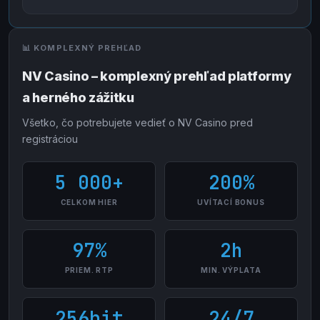
📊 KOMPLEXNÝ PREHĽAD
NV Casino – komplexný prehľad platformy
a herného zážitku
Všetko, čo potrebujete vedieť o NV Casino pred
registráciou
5 000+
200%
CELKOM HIER
UVÍTACÍ BONUS
97%
2h
PRIEM. RTP
MIN. VÝPLATA
256bit
24/7