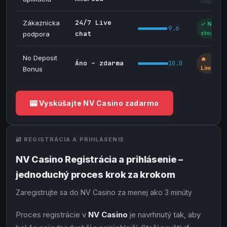
24/7 Live
Zákaznícka
✓ Non-
9.6
chat
stop
podpora
No Deposit
🔥
Áno – zdarma
10.0
Limitova
Bonus
🎰 Vyskúšajte NV Casino zadarmo
🔐 REGISTRÁCIA A PRIHLÁSENIE
NV Casino Registrácia a prihlásenie –
jednoduchý proces krok za krokom
Zaregistrujte sa do NV Casino za menej ako 3 minúty
Proces registrácie v
NV Casino
je navrhnutý tak, aby