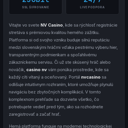
SSL ŠIFROVANIE
LIVE PODPORA
Vitajte vo svete
NV Casino
, kde sa rýchlosť registrácie
stretáva s prémiovou kvalitou herného zážitku.
Platforma si od svojho vzniku buduje silnú reputáciu
medzi slovenskými hráčmi vďaka pestrému výberu hier,
transparentným podmienkam a spoľahlivému
zákazníckemu servisu. Či už ste skúsený hráč alebo
nováčik,
casino nv
vám ponúka prostredie, kde sa
každý cíti vítaný a oceňovaný. Portál
nvcasino
sa
odlišuje intuitívnym rozhraním, ktoré umožňuje plynulú
navigáciu bez zbytočných komplikácií. V tomto
komplexnom prehľade sa dozviete všetko, čo
potrebujete vedieť pred tým, ako sa rozhodnete
zaregistrovať a začať hrať.
Herná platforma funguje na modernej technologickej