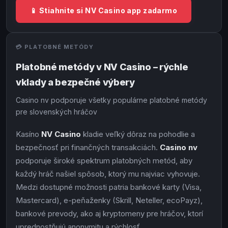
📱 Stiahnite si NV Casino app zadarmo
💳 PLATOBNÉ METÓDY
Platobné metódy v NV Casino – rýchle
vklady a bezpečné výbery
Casino nv podporuje všetky populárne platobné metódy
pre slovenských hráčov
Kasíno
NV Casino
kladie veľký dôraz na pohodlie a
bezpečnosť pri finančných transakciách.
Casino nv
podporuje široké spektrum platobných metód, aby
každý hráč našiel spôsob, ktorý mu najviac vyhovuje.
Medzi dostupné možnosti patria bankové karty (Visa,
Mastercard), e-peňaženky (Skrill, Neteller, ecoPayz),
bankové prevody, ako aj kryptomeny pre hráčov, ktorí
uprednostňujú anonymitu a rýchlosť.