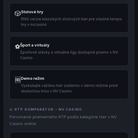
Stolové hry
🎲
RNG verzie klasických stolových hier pre vlastné tempo
hry v nvcasino
Šport a virtuály
⚽
Športové stávky a virtuálne ligy dostupné priamo v NV
Casino
Demo režim
🆓
Vyskúšajte väčšinu hier zadarmo v demo režime pred
skutočnou hrou v NV Casino
📈 RTP KOMPARÁTOR – NV CASINO
Porovnanie priemerného RTP podľa kategórie hier v NV
Casino online