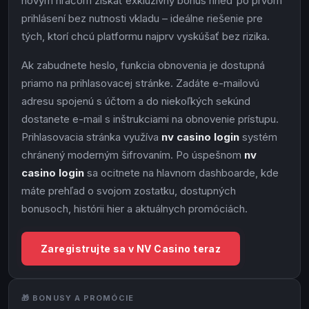
novým hráčom získať exkluzívny bonus hneď po prvom
prihlásení bez nutnosti vkladu – ideálne riešenie pre
tých, ktorí chcú platformu najprv vyskúšať bez rizika.
Ak zabudnete heslo, funkcia obnovenia je dostupná
priamo na prihlasovacej stránke. Zadáte e-mailovú
adresu spojenú s účtom a do niekoľkých sekúnd
dostanete e-mail s inštrukciami na obnovenie prístupu.
Prihlasovacia stránka využíva
nv casino login
systém
chránený moderným šifrovaním. Po úspešnom
nv
casino login
sa ocitnete na hlavnom dashboarde, kde
máte prehľad o svojom zostatku, dostupných
bonusoch, histórii hier a aktuálnych promóciách.
Zaregistrujte sa v NV Casino teraz
🎁 BONUSY A PROMÓCIE