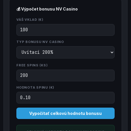
💰 Výpočet bonusu NV Casino
VÁŠ VKLAD (€)
TYP BONUSU NV CASINO
FREE SPINS (KS)
HODNOTA SPINU (€)
Vypočítať celkovú hodnotu bonusu