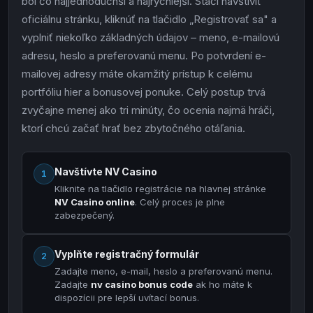
bol čo najjednoduchší a najrýchlejší. Stačí navštíviť
oficiálnu stránku, kliknúť na tlačidlo „Registrovať sa" a
vyplniť niekoľko základných údajov – meno, e-mailovú
adresu, heslo a preferovanú menu. Po potvrdení e-
mailovej adresy máte okamžitý prístup k celému
portfóliu hier a bonusovej ponuke. Celý postup trvá
zvyčajne menej ako tri minúty, čo ocenia najmä hráči,
ktorí chcú začať hrať bez zbytočného otáľania.
Navštívte NV Casino
1
Kliknite na tlačidlo registrácie na hlavnej stránke
NV Casino online
. Celý proces je plne
zabezpečený.
Vyplňte registračný formulár
2
Zadajte meno, e-mail, heslo a preferovanú menu.
Zadajte
nv casino bonus code
ak ho máte k
dispozícii pre lepší uvítací bonus.