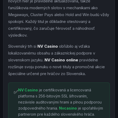
nových hier je pravidelne aktualizovaná, takže
fanúšikovia moderných slotov s mechanikami ako
Megaways, Cluster Pays alebo Hold and Win budú vždy
spokojní. Každý titul je dôkladne otestovaný a
certifikovaný, čo zaručuje férovosť a náhodnosť
výsledkov.
Slovenský trh si
NV Casino
obľúbilo aj vďaka
lokalizovanému obsahu a zákazníckej podpore v
slovenskom jazyku.
NV Casino online
pravidelne
rozširuje svoju ponuku o nové tituly a promočné akcie
špeciálne určené pre hráčov zo Slovenska.
NV Casino
je certifikovaná a licencovaná
✅
platforma s 256-bitovým SSL šifrovaním,
nezávisle auditovanými hrami a plnou podporou
zodpovedného hrania.
Nvcasino
je spoľahlivým
partnerom pre každého slovenského hráča.