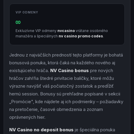
VIP ODMENY
∞
Exkluzívne VIP odmeny
nvcasino
vrátane osobného
manažéra a špeciálnych
nv casino promo codes
.
Jednou z najväčších predností tejto platformy je bohatá
bonusová ponuka, ktorá čaká na každého nového aj
existujúceho hráča.
NV Casino bonus
pre nových
hráčov zahŕňa štedré privítacie balíčky, ktoré môžu
výrazne navýšiť váš počiatočný zostatok a predĺžiť
hernú session. Bonusy sú prehľadne popísané v sekcii
„Promócie", kde nájdete aj ich podmienky – požiadavky
na pretočenie, časové obmedzenia a zoznam
oprávnených hier.
NV Casino no deposit bonus
je špeciálna ponuka